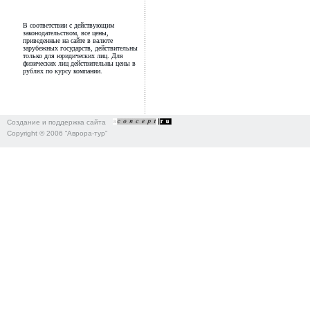
В соответствии с действующим
законодательством, все цены,
приведенные на сайте в валюте
зарубежных государств, действительны
только для юридических лиц. Для
физических лиц действительны цены в
рублях по курсу компании.
Создание и поддержка сайта
Copyright © 2006 “Аврора-тур”