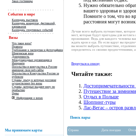
Заказ гостиницы
Нужно обязательно обра
вашего здоровья и здоро
События в мире
Помните о том, что во в
Календарь выставок
расстояния могут возни
Календарь концертов, фестивалей,
карнавалов
Календарь спортивных событий
Лучше всего выбрать путешествие, которое 
мест, которые будут пригодны для ночлега 
Визы
проживание. Ведь для каждого человека ва
ждать кров и еда. Но если вдруг вы предпо
Что такое виза?
вы можете выбрать путешествие, отдаленно
Правила
определитесь со своими предпочтениями, 
Требования к паспортам и фотографиям
Шенгенская виза
Доверенность
Международные организации в
Вернуться к списку
Интернете
Посольства и консульства в России
имеющие свои веб-сайты
Читайте также:
Посольства и Консульства России за
рубежом
Страны, въезд в которые россияне
осуществляют без визы
Достопримечательности
Страны, которые выдают визу по
прибытию
Путешествие за зимними
Цены
Отдых в Польше
Информация о визах
Шоппинг-туры
Лас-Вегас – остров разв
Поиск пары
Мы принимаем карты
Страна
Дата поездки
Отел