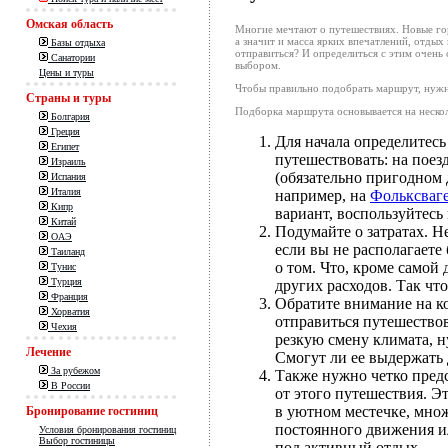
Омская область
Многие мечтают о путешествиях. Новые горо
а значит и масса ярких впечатлений, отдых
Базы отдыха
отправиться? И определиться с этим очень
Санатории
выбором.
Цены и туры
Чтобы правильно подобрать маршрут, нужн
Страны и туры
Подборка маршрута основывается на неско
Болгария
Греция
Для начала определитесь
Египет
путешествовать: на поезд
Израиль
(обязательно пригодном
Испания
Италия
например, на
Фольксваг
Кипр
вариант, воспользуйтес
Китай
Подумайте о затратах. Н
ОАЭ
если вы не располагает
Таиланд
о том. Что, кроме самой
Тунис
Турция
других расходов. Так чт
Франция
Обратите внимание на к
Хорватия
отправиться путешествов
Чехия
резкую смену климата, н
Лечение
Смогут ли ее выдержать
За рубежом
Также нужно четко предс
В России
от этого путешествия. 
в уютном местечке, множ
Бронирование гостиниц
постоянного движения и
Условия бронирования гостиниц
Выбор гостиницы
под активный отдых.