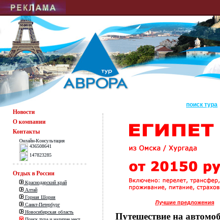
поиск тура
Новости
О компании
Контакты
Онлайн-Консультация
436508641
147823285
Отдых в России
Краснодарский край
Алтай
Горная Шория
Лучшие предложения
Санкт-Петербург
Новосибирская область
Путешествие на автомо
Поиск тура и наличие мест