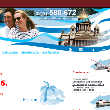
поиск пары
авиабилеты
ж/д билеты
Авиабилеты
Условия заказа
Информация для пассажиров
Расписание регулярных рейсов
Расписание чартеров
Наличие мест и заказ