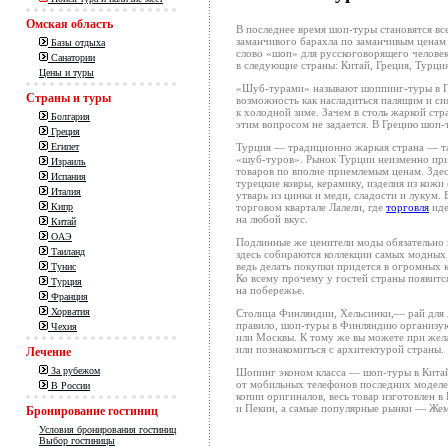
Омская область
В последнее время
шоп-туры
становятся вс
заманчивого барахла по заманчивым ценам 
Базы отдыха
слово «шоп» для русскоговорящего челове
Санатории
в следующие страны: Китай, Греция, Турци
Цены и туры
«Шуб-турами»
называют
шоппинг-туры
в Г
Страны и туры
возможность как насладиться палящим и си
к холодной зиме. Зачем в столь жаркой стр
Болгария
этим вопросом не задается. В Грецию
шоп-
Греция
Турция — традиционно жаркая страна — т
Египет
«шуб-туров».
Рынок Турции неизменно при
Израиль
товаров по вполне приемлемым ценам. Зде
Испания
турецкие ковры, керамику, изделия из кожи
Италия
утварь из цинка и меди, сладости и лукум.
торговом квартале Лалели, где
торговля
иде
Кипр
на любой вкус.
Китай
ОАЭ
Подлинные же ценители моды обязательно п
Таиланд
здесь собираются коллекции самых модных 
ведь делать покупки придется в огромных к
Тунис
Ко всему прочему у гостей страны появит
Турция
на побережье.
Франция
Хорватия
Столица Финляндии, Хельсинки,— рай для 
правило,
шоп-туры
в Финляндию организую
Чехия
или Москвы. К тому же вы можете при жела
или познакомиться с архитектурой страны.
Лечение
За рубежом
Шопинг эконом класса —
шоп-туры
в Китай
от мобильных телефонов последних моделе
В России
копии оригиналов, весь товар изготовлен 
и Пекин, а самые популярные рынки — Же
Бронирование гостиниц
Условия бронирования гостиниц
Выбор гостиницы