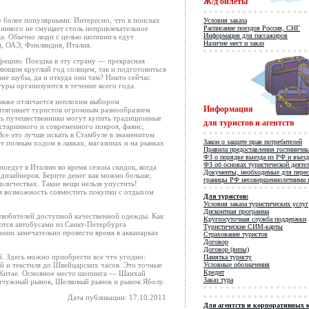
Ж/д билеты
е более популярными. Интересно, что в поисках
Условия заказа
никого не смущает столь непривлекательное
Расписание поездов Россия, СНГ
Информация для пассажиров
ка. Обычно люди с целью шоппинга едут
Наличие мест и заказ
я, ОАЭ, Финляндия, Италия.
рецию. Поездка в эту страну — прекрасная
яющим круглый год солнцем, так и подготовиться
ане шубы, да и откуда они там? Никто сейчас
туры
организуются в течение всего года.
акже отличается неплохим выбором
Информация
тягивает туристов огромным разнообразием
сь путешественники могут купить традиционные
для туристов и агентств
 старинного и современного покроя, фаянс,
 Все это лучше искать в Стамбуле в знаменитом
Закон о защите прав потребителей
т полным ходом в лавках, магазинах и на рынках
Правила предоставления гостиничн
ФЗ о порядке выезда из РФ и въез
ФЗ об основах туристической деяте
оедут в Италию во время сезона скидок, когда
Документы, необходимые для перес
дизайнеров. Берите денег как можно больше,
границы РФ несовершеннолетними 
оличествах. Такие вещи нельзя упустить!
ся возможность совместить покупки с отдыхом
Для туристов:
Условия заказа туристических услуг
Дисконтная программа
любителей доступной качественной одежды. Как
Круглосуточная служба поддержки
тся автобусами из
Санкт-Петербурга
Туристические СИМ-карты
нии замечательно провести время в аквапарках
Страхование туристов
Договор
Договор (визы)
. Здесь можно приобрести все что угодно:
Памятка туристу
й и текстиля до Швейцарских часов. Это точные
Условные обозначения
Кредит
в Китае. Основное место шопинга — Шанхай
Заказ тура
мчужный рынок, Шелковый рынок и рынок Яболу.
Дата публикации: 17.10.2011
Для агентств и корпоративных 