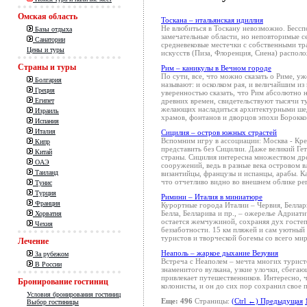
Омская область
Тоскана – итальянская идиллия
Не влюбиться в Тоскану невозможно. Бессп
Базы отдыха
замечательные области, но неповторимые с
Санатории
средневековые местечки с собственными т
Цены и туры
искусств (Пиза, Флоренция, Сиена) распол
Страны и туры
Рим – каникулы в Вечном городе
По сути, все, что можно сказать о Риме, уж
Болгария
называют: и осколком рая, и величайшим и
Греция
уверенностью сказать, что Рим абсолютно н
древних времен, свидетельствуют тысячи 
Египет
желающих насладиться архитектурными ше
Израиль
храмов, фонтанов и дворцов эпохи Борокко
Испания
Италия
Сицилия – остров южных страстей
Вспомним игру в ассоциации: Москва - Кре
Кипр
представить без Сицилии. Даже великий Гет
Китай
страны. Сицилия интересна множеством др
ОАЭ
сооружений, ведь в разные века островом в
Таиланд
византийцы, французы и испанцы, арабы. К
что отчетливо видно во внешнем облике ре
Тунис
Турция
Римини – Италия в миниатюре
Франция
Курортные города Италии – Червия, Беллари
Белла, Белларива и пр., – ожерелье Адриат
Хорватия
остается жемчужиной, сохраняя дух гостеп
Чехия
беззаботности. 15 км пляжей и сам уютный
туристов и творческой богемы со всего мир
Лечение
Неаполь – жаркое дыхание Везувия
За рубежом
Встреча с Неаполем – мечта многих турист
В России
знаменитого вулкана, узкие улочки, сбегаю
привлекает путешественников. Интересно, ч
Бронирование гостиниц
колонисты, и он до сих пор сохранил свое 
Условия бронирования гостиниц
Еще: 496
Страницы:
(Ctrl ←) Предыдущая
Выбор гостиницы