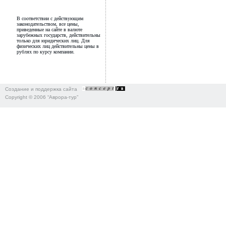
В соответствии с действующим
законодательством, все цены,
приведенные на сайте в валюте
зарубежных государств, действительны
только для юридических лиц. Для
физических лиц действительны цены в
рублях по курсу компании.
Создание и поддержка сайта
Copyright © 2006 “Аврора-тур”