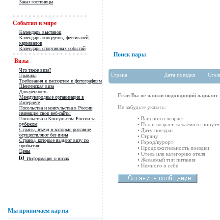
Заказ гостиницы
События в мире
Календарь выставок
Календарь концертов, фестивалей,
карнавалов
Календарь спортивных событий
Поиск пары
Визы
Что такое виза?
Страна
Дата поездки
Отел
Правила
Требования к паспортам и фотографиям
Шенгенская виза
Доверенность
Если Вы не нашли подходящий вариант -
Международные организации в
Интернете
Не забудьте указать:
Посольства и консульства в России
имеющие свои веб-сайты
• Ваш пол и возраст
Посольства и Консульства России за
рубежом
• Пол и возраст желаемого попутч
Страны, въезд в которые россияне
• Дату поездки
осуществляют без визы
• Страну
Страны, которые выдают визу по
• Город/курорт
прибытию
• Продолжительность поездки
Цены
• Отель или категорию отеля
Информация о визах
• Желаемый тип питания
• Немного о себе
Мы принимаем карты