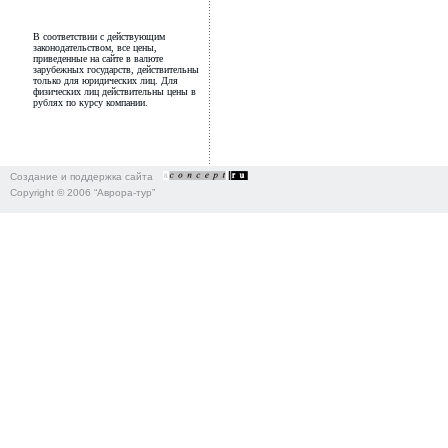
В соответствии с действующим
законодательством, все цены,
приведенные на сайте в валюте
зарубежных государств, действительны
только для юридических лиц. Для
физических лиц действительны цены в
рублях по курсу компании.
Создание и поддержка сайта
Copyright © 2006 “Аврора-тур”