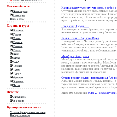
Омская область
Начинающему туристу: что взять с собой в 
Отпуск и уикенд могут быть самыми разноо
Базы отдыха
гости к друзьям или родственникам. Сейча
Санатории
обязательно спорт. Если вы любите природу
Цены и туры
просто рыбачите, то вы можете по праву на
Страны и туры
Горы, снег, Гудаури…
Кто хоть раз посетил Грузию, подтвердит: 
Болгария
нежных волн Батуми летом и голубого сне
Греция
Тайна Чехии – Карловы Вары
Египет
В западной части Чехии, среди бурной зел
Израиль
небольшой городок и вместе с тем единств
Испания
История основания города начинается с 13
Италия
удивительные гейзеры и на себе испытал их
Кипр
Мельбурн, Австралия
Китай
Мельбурн известен как культурный центр А
ОАЭ
моды, музыки и ночного стайла. Мельбурн 
вторым по величине городом Австралии. З
Таиланд
масштаба, такие как Гран При Формулы 1, 
Тунис
выставках, фестивалях и карнавалах.
Турция
Страна горных орлов - неизведанная Албан
Франция
Албанию можно назвать «белым пятном» в т
Хорватия
туристы для отдыха выбирают реже всего. Бо
Чехия
представляет этот горный край на юге Евро
Лечение
Еще: 496
Страницы:
(Ctrl ←) Предыдущая
За рубежом
В России
Бронирование гостиниц
Условия бронирования гостиниц
Выбор гостиницы