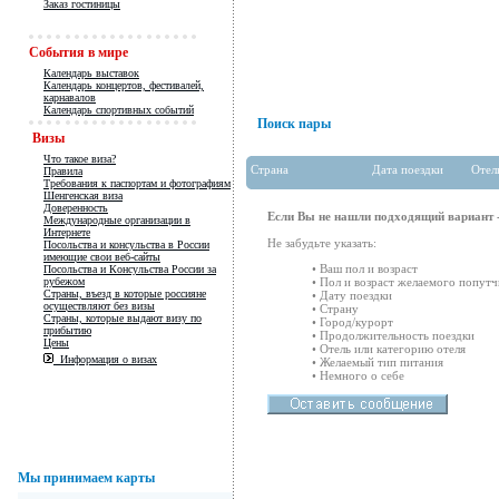
Заказ гостиницы
События в мире
Календарь выставок
Календарь концертов, фестивалей,
карнавалов
Календарь спортивных событий
Поиск пары
Визы
Что такое виза?
Страна
Дата поездки
Отел
Правила
Требования к паспортам и фотографиям
Шенгенская виза
Доверенность
Если Вы не нашли подходящий вариант -
Международные организации в
Интернете
Не забудьте указать:
Посольства и консульства в России
имеющие свои веб-сайты
• Ваш пол и возраст
Посольства и Консульства России за
рубежом
• Пол и возраст желаемого попутч
Страны, въезд в которые россияне
• Дату поездки
осуществляют без визы
• Страну
Страны, которые выдают визу по
• Город/курорт
прибытию
• Продолжительность поездки
Цены
• Отель или категорию отеля
Информация о визах
• Желаемый тип питания
• Немного о себе
Мы принимаем карты