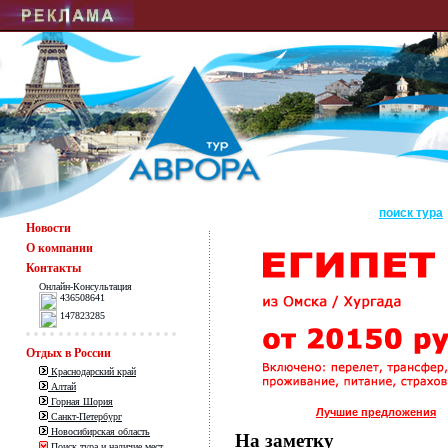
поиск тура
Новости
О компании
Контакты
Онлайн-Консультация
436508641
147823285
Отдых в России
Краснодарский край
Алтай
Горная Шория
Лучшие предложения
Санкт-Петербург
Новосибирская область
На заметку
Поиск тура и наличие мест