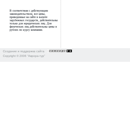
В соответствии с действующим
законодательством, все цены,
приведенные на сайте в валюте
зарубежных государств, действительны
только для юридических лиц. Для
физических лиц действительны цены в
рублях по курсу компании.
Создание и поддержка сайта
Copyright © 2006 “Аврора-тур”