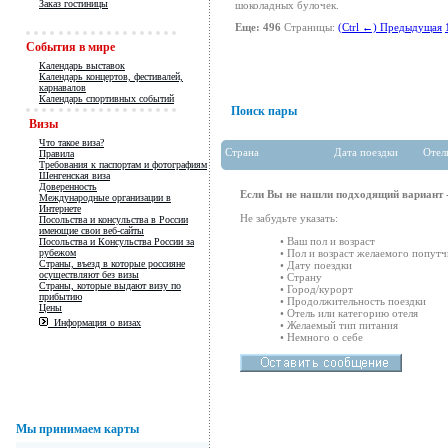
Заказ гостиницы
шоколадных булочек.
Еще: 496
Страницы:
(Ctrl ←) Предыдущая
События в мире
Календарь выставок
Календарь концертов, фестивалей,
карнавалов
Календарь спортивных событий
Поиск пары
Визы
Что такое виза?
Страна
Дата поездки
Отел
Правила
Требования к паспортам и фотографиям
Шенгенская виза
Доверенность
Если Вы не нашли подходящий вариант -
Международные организации в
Интернете
Не забудьте указать:
Посольства и консульства в России
имеющие свои веб-сайты
• Ваш пол и возраст
Посольства и Консульства России за
рубежом
• Пол и возраст желаемого попутч
Страны, въезд в которые россияне
• Дату поездки
осуществляют без визы
• Страну
Страны, которые выдают визу по
• Город/курорт
прибытию
• Продолжительность поездки
Цены
• Отель или категорию отеля
Информация о визах
• Желаемый тип питания
• Немного о себе
Мы принимаем карты