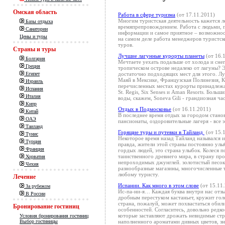
Омская область
Работа в сфере туризма
(от 17.11.2011)
Многим туристская деятельность кажется л
Базы отдыха
времяпрепровождением. Работа с людьми, 
Санатории
информации и самое приятное – возможност
Цены и туры
на самом деле работа менеджеров туристск
туров.
Страны и туры
Лучшие лагунные курорты планеты
(от 16.
Болгария
Мечтаете уехать подальше от холода и снег
Греция
тропическом острове недалеко от лагуны? Э
достаточно подходящих мест для этого. Лу
Египет
Маяй в Мексике, Французская Полинезия, К
Израиль
перечисленных местах курорты принадлежа
Испания
St. Regis, Six Senses и Aman Resorts. Боль
Италия
воды, скажем, Soneva Gili - грандиозная ча
Кипр
Отдых в Подмосковье
(от 16.11.2011)
Китай
В последнее время отдых за городом стано
ОАЭ
пансионаты, оздоровительные лагеря - все 
Таиланд
Горящие туры и путевки в Тайланд
(от 15.
Тунис
Некоторое время назад Тайланд назывался и
Турция
правда, жители этой страны постоянно улы
Франция
гордых людей, это страна улыбок. Колеся п
таинственного древнего мира, в страну пр
Хорватия
непроходимых джунглей. золотистый песок, 
Чехия
разнообразные магазины, многочисленные 
любому туристу.
Лечение
Испании. Как много в этом слове
(от 15.11
За рубежом
Ис-па-ни-я… Каждая буква внутри нас отз
В России
дробным перестуком кастаньет, кружит гол
страна, пожалуй, может похвастаться оби
Бронирование гостиниц
особенностей. Согласитесь, довольно редко
которые заставляют дрожать невидимые стр
Условия бронирования гостиниц
наполненного ароматами дивных цветов, зн
Выбор гостиницы