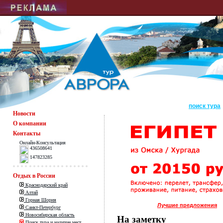
поиск тура
Новости
О компании
Контакты
Онлайн-Консультация
436508641
147823285
Отдых в России
Краснодарский край
Алтай
Горная Шория
Лучшие предложения
Санкт-Петербург
Новосибирская область
На заметку
Поиск тура и наличие мест