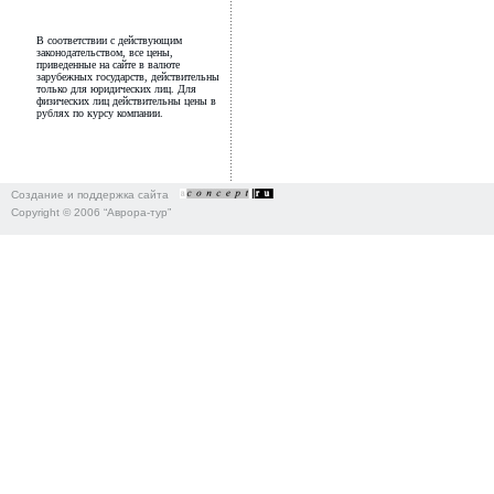
В соответствии с действующим
законодательством, все цены,
приведенные на сайте в валюте
зарубежных государств, действительны
только для юридических лиц. Для
физических лиц действительны цены в
рублях по курсу компании.
Создание и поддержка сайта
Copyright © 2006 “Аврора-тур”