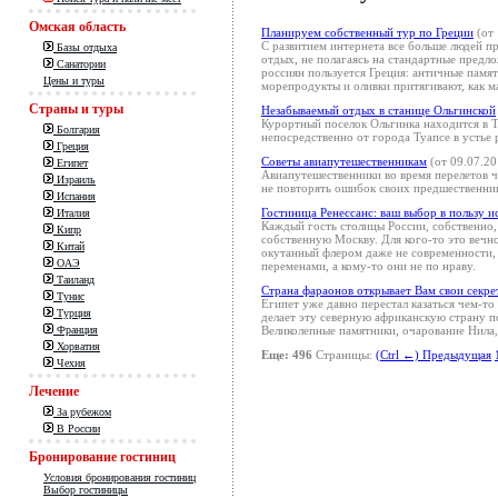
Омская область
Планируем собственный тур по Греции
(от 
С развитием интернета все больше людей п
Базы отдыха
отдых, не полагаясь на стандартные пред
Санатории
россиян пользуется Греция: античные памя
Цены и туры
морепродукты и оливки притягивают, как м
Страны и туры
Незабываемый отдых в станице Ольгинской
Курортный поселок Ольгинка находится в Т
Болгария
непосредственно от города Туапсе в устье р
Греция
Советы авиапутешественникам
(от 09.07.20
Египет
Авиапутешественники во время перелетов 
Израиль
не повторять ошибок своих предшественник
Испания
Гостиница Ренессанс: ваш выбор в пользу 
Италия
Каждый гость столицы России, собственно,
Кипр
собственную Москву. Для кого-то это веч
Китай
окутанный флером даже не современности, 
ОАЭ
переменами, а кому-то они не по нраву.
Таиланд
Страна фараонов открывает Вам свои секре
Тунис
Египет уже давно перестал казаться чем-то
Турция
делает эту северную африканскую страну 
Великолепные памятники, очарование Нила,
Франция
Хорватия
Еще: 496
Страницы:
(Ctrl ←) Предыдущая
Чехия
Лечение
За рубежом
В России
Бронирование гостиниц
Условия бронирования гостиниц
Выбор гостиницы