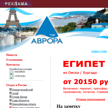
поиск тура
Новости
О компании
Контакты
Онлайн-Консультация
436508641
147823285
Отдых в России
Краснодарский край
Алтай
Горная Шория
Лучшие предложения
Санкт-Петербург
Новосибирская область
На заметку
Поиск тура и наличие мест