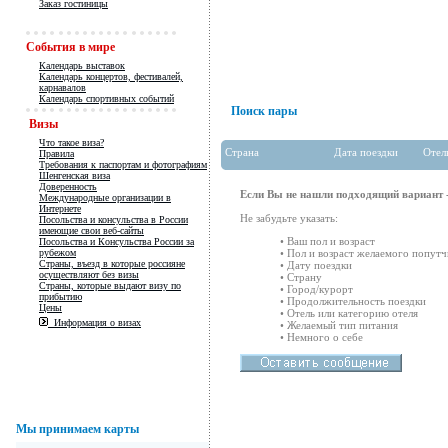
Заказ гостиницы
События в мире
Календарь выставок
Календарь концертов, фестивалей,
карнавалов
Календарь спортивных событий
Поиск пары
Визы
Что такое виза?
Страна
Дата поездки
Отел
Правила
Требования к паспортам и фотографиям
Шенгенская виза
Доверенность
Если Вы не нашли подходящий вариант -
Международные организации в
Интернете
Не забудьте указать:
Посольства и консульства в России
имеющие свои веб-сайты
• Ваш пол и возраст
Посольства и Консульства России за
рубежом
• Пол и возраст желаемого попутч
Страны, въезд в которые россияне
• Дату поездки
осуществляют без визы
• Страну
Страны, которые выдают визу по
• Город/курорт
прибытию
• Продолжительность поездки
Цены
• Отель или категорию отеля
Информация о визах
• Желаемый тип питания
• Немного о себе
Мы принимаем карты