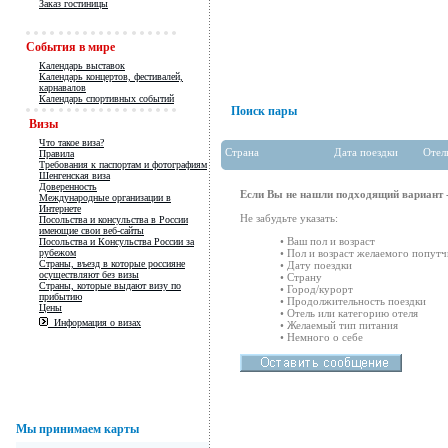
Заказ гостиницы
События в мире
Календарь выставок
Календарь концертов, фестивалей,
карнавалов
Календарь спортивных событий
Поиск пары
Визы
Что такое виза?
Страна
Дата поездки
Отел
Правила
Требования к паспортам и фотографиям
Шенгенская виза
Доверенность
Если Вы не нашли подходящий вариант -
Международные организации в
Интернете
Не забудьте указать:
Посольства и консульства в России
имеющие свои веб-сайты
• Ваш пол и возраст
Посольства и Консульства России за
рубежом
• Пол и возраст желаемого попутч
Страны, въезд в которые россияне
• Дату поездки
осуществляют без визы
• Страну
Страны, которые выдают визу по
• Город/курорт
прибытию
• Продолжительность поездки
Цены
• Отель или категорию отеля
Информация о визах
• Желаемый тип питания
• Немного о себе
Мы принимаем карты