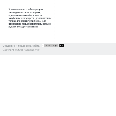
В соответствии с действующим
законодательством, все цены,
приведенные на сайте в валюте
зарубежных государств, действительны
только для юридических лиц. Для
физических лиц действительны цены в
рублях по курсу компании.
Создание и поддержка сайта
Copyright © 2006 “Аврора-тур”