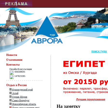
поиск тура
Новости
О компании
Контакты
Онлайн-Консультация
436508641
147823285
Отдых в России
Краснодарский край
Алтай
Горная Шория
Лучшие предложения
Санкт-Петербург
Новосибирская область
На заметку
Поиск тура и наличие мест