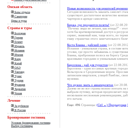
Омская область
Новые возможности для ценителей времени
Сегодня возможность заказать самолет стал
Базы отдыха
существует достаточное количество компа
Санатории
чартеров и аренде самолетов.
Цены и туры
Биржа, где продаются полеты!
(от 22.08.20
Страны и туры
"Почему люди не летают, как птицы?" - этот
хотя бы кратковременный доступ к ресурсам
Болгария
сервис, знакомый нам, чаще всего, по терм
Греция
главу странички этого замечательного биле
Египет
Коста Бланка - райский оазис
(от 22.08.201
Израиль
Испания - уникальная страна, в составе ко
Испания
уголки, где просто забываешь о существова
Италия
Бланка, прибрежная полоса на берегу Сред
красивыми городами и уникальным климат
Кипр
Китай
Барселона - рай для туристов
(от 22.08.201
ОАЭ
Барселона - один из самых крупных город
Кольсерола и Средиземным морем. Прослави
Таиланд
латинским кварталом, улицей Рамблас, сво
Тунис
музеями.
Турция
Что нужно знать о авиаперелетах
(от 20.08
Франция
Далеко не во все страны можно поехать на 
Хорватия
выбрали путевку, которая предполагает пере
Чехия
нескольким несложным рекомендациям, дабы
его начала.
Лечение
Еще: 496
Страницы:
(Ctrl ←) Предыдущая
За рубежом
В России
Бронирование гостиниц
Условия бронирования гостиниц
Выбор гостиницы