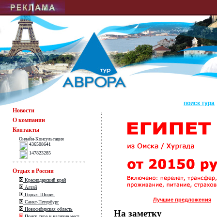
поиск тура
Новости
О компании
Контакты
Онлайн-Консультация
436508641
147823285
Отдых в России
Краснодарский край
Алтай
Горная Шория
Лучшие предложения
Санкт-Петербург
Новосибирская область
На заметку
Поиск тура и наличие мест