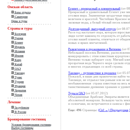
Омская область
Египет - прекрасный и пленительный
(от 08
Прекрасный и удивительный Египет уже мно
Базы отдыха
уголков мира. Знаменитые загадочные пира
Санатории
величием и красотой. Чистейшее Красное м
Цены и туры
ласковые воды, а белый тёплый песок пляже
Страны и туры
Долгожданный, выгодный отпуск
(от 08.07
Раз в год наступает пора, которую взрослые
Болгария
люди хотят наконец-то отдохнуть от работ
Греция
уголки нашей планеты, отвлечься от обыден
новых и ярких впечатлений.
Египет
Израиль
Развлечения и проживание в Витязево
(от 0
Испания
Небольшой поселок Витязево, расположенн
Италия
конкурировать с этим известным курортом
Витязево только набирает силу. Мягкий клим
Кипр
прозрачная вода Черного моря сделали отд
Китай
и многих отдыхающих со всей страны.
ОАЭ
Таиланд – путешествие в прошлое
(от 05.0
Таиланд
Пожалуй, в наши дни практически найти че
Тунис
Таиланде, не отдыхал там раньше или не м
Турция
необыкновенная страна известная на весь 
Франция
таинственными древними храмами и удиви
Хорватия
Туры в ОАЭ
(от 05.07.2012)
Чехия
Объединенные Арабские Эмираты является 
абсолютной монархии. Большую часть земл
Лечение
и солончаки, но встречаются и оазисы с фи
За рубежом
Еще: 496
Страницы:
(Ctrl ←) Предыдущая
В России
Бронирование гостиниц
Условия бронирования гостиниц
Выбор гостиницы