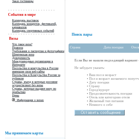
Заказ гостиницы
События в мире
Календарь выставок
Календарь концертов, фестивалей,
карнавалов
Календарь спортивных событий
Поиск пары
Визы
Что такое виза?
Страна
Дата поездки
Отел
Правила
Требования к паспортам и фотографиям
Шенгенская виза
Доверенность
Если Вы не нашли подходящий вариант -
Международные организации в
Интернете
Не забудьте указать:
Посольства и консульства в России
имеющие свои веб-сайты
• Ваш пол и возраст
Посольства и Консульства России за
рубежом
• Пол и возраст желаемого попутч
Страны, въезд в которые россияне
• Дату поездки
осуществляют без визы
• Страну
Страны, которые выдают визу по
• Город/курорт
прибытию
• Продолжительность поездки
Цены
• Отель или категорию отеля
Информация о визах
• Желаемый тип питания
• Немного о себе
Мы принимаем карты