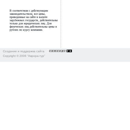
В соответствии с действующим
законодательством, все цены,
приведенные на сайте в валюте
зарубежных государств, действительны
только для юридических лиц. Для
физических лиц действительны цены в
рублях по курсу компании.
Создание и поддержка сайта
Copyright © 2006 “Аврора-тур”